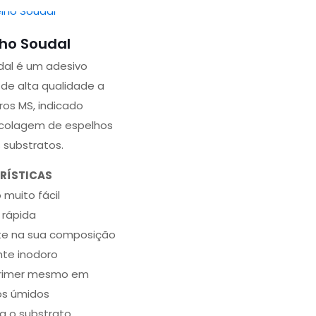
lho Soudal
dal é um adesivo
e alta qualidade a
os MS, indicado
colagem de espelhos
 substratos.
RÍSTICAS
 muito fácil
 rápida
te na sua composição
te inodoro
rimer mesmo em
os úmidos
 o substrato