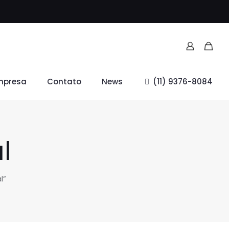
mpresa
Contato
News
(11) 9376-8084
l
l”