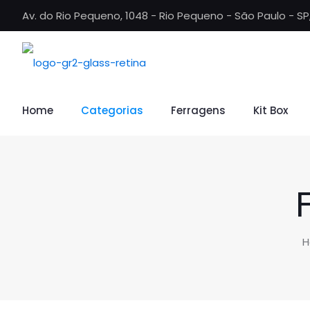
Av. do Rio Pequeno, 1048 - Rio Pequeno - São Paulo - S
Home
Categorias
Ferragens
Kit Box
H