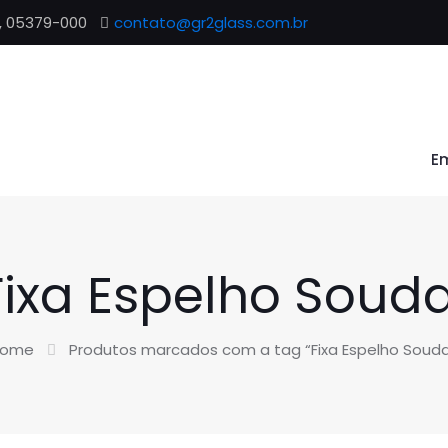
P, 05379-000
contato@gr2glass.com.br
E
Fixa Espelho Souda
ome
Produtos marcados com a tag “Fixa Espelho Souda