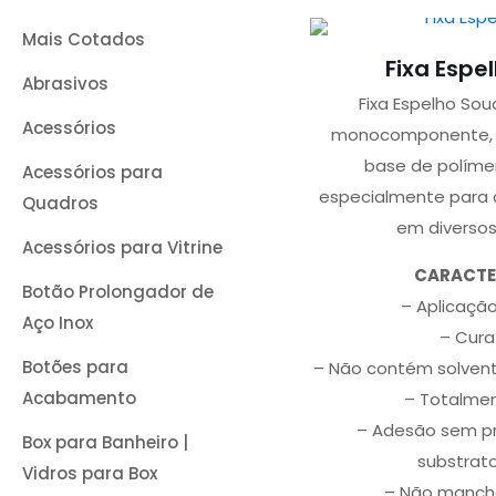
Mais Cotados
Fixa Espe
Abrasivos
Fixa Espelho Sou
Acessórios
monocomponente, d
base de polímer
Acessórios para
especialmente para 
Quadros
em diversos
Acessórios para Vitrine
CARACTE
Botão Prolongador de
– Aplicação
Aço Inox
– Cura
Botões para
– Não contém solven
Acabamento
– Totalmen
– Adesão sem p
Box para Banheiro |
substrat
Vidros para Box
– Não mancha