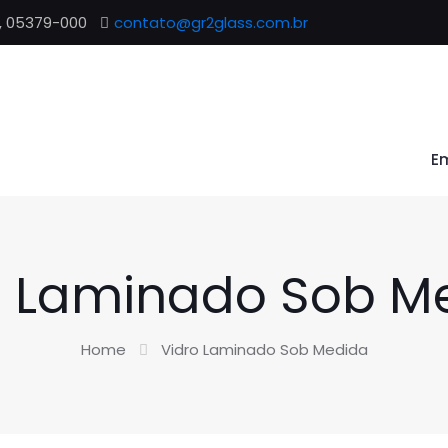
P, 05379-000
contato@gr2glass.com.br
E
o Laminado Sob M
Home
Vidro Laminado Sob Medida