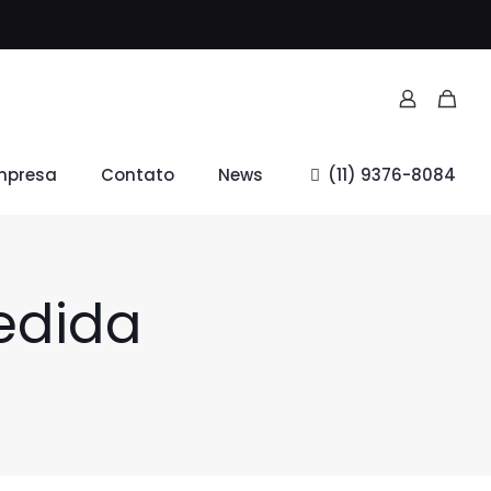
mpresa
Contato
News
(11) 9376-8084
edida