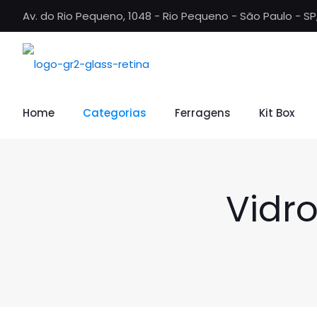
Av. do Rio Pequeno, 1048 - Rio Pequeno - São Paulo - S
Home
Categorias
Ferragens
Kit Box
Vidr