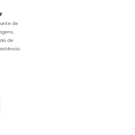
r
lante de
lagens,
ais de
sistência.