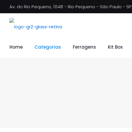
Av. do Rio Pequeno, 1048 - Rio Pequeno - São Paulo - S
Home
Categorias
Ferragens
Kit Box