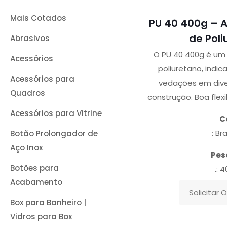
Mais Cotados
PU 40 400g – A
de Poli
Abrasivos
O PU 40 400g é um 
Acessórios
poliuretano, indic
Acessórios para
vedações em dive
Quadros
construção. Boa flexi
Acessórios para Vitrine
C
: Br
Botão Prolongador de
Aço Inox
Peso
Botões para
.: 
Acabamento
Solicitar
Box para Banheiro |
Vidros para Box