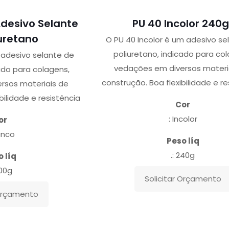
desivo Selante
PU 40 Incolor 240g
uretano
O PU 40 Incolor é um adesivo se
poliuretano, indicado para co
adesivo selante de
vedações em diversos materi
ado para colagens,
construção. Boa flexibilidade e re
rsos materiais de
bilidade e resistência
Cor
: Incolor
or
anco
Peso líq
.: 240g
 líq
400g
Solicitar Orçamento
 Orçamento