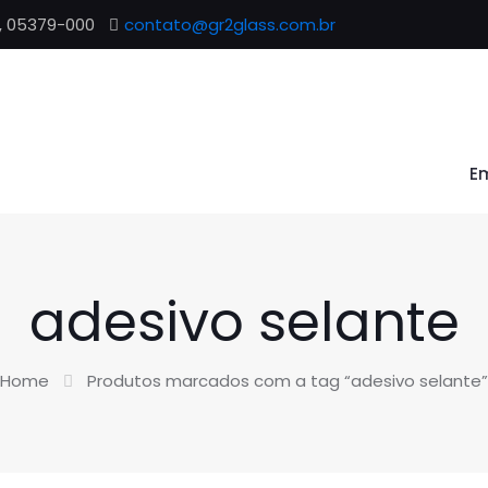
P, 05379-000
contato@gr2glass.com.br
E
adesivo selante
Home
Produtos marcados com a tag “adesivo selante”