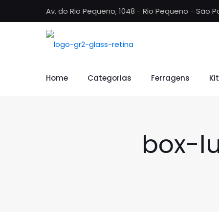
Av. do Rio Pequeno, 1048 - Rio Pequeno - São P
Home
Categorias
Ferragens
Ki
box-l