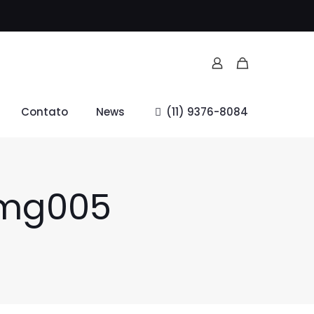
Contato
News
(11) 9376-8084
img005