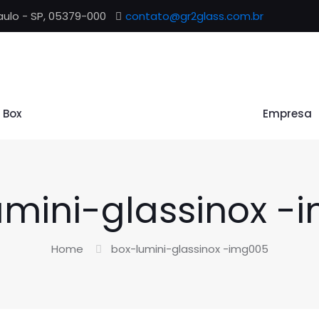
aulo - SP, 05379-000
contato@gr2glass.com.br
t Box
Empresa
umini-glassinox -
Home
box-lumini-glassinox -img005