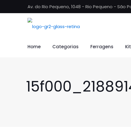
Av. do Rio Pequeno, 1048 - Rio Pequeno - São P
Home
Categorias
Ferragens
Ki
15f000_21889