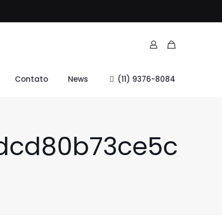
Contato
News
(11) 9376-8084
9dcd80b73ce5c