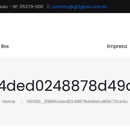
aulo - SP, 05379-000
contato@gr2glass.com.br
t Box
Empresa
14ded0248878d4
Home
15f000_2188914ded0248878d49dcd80b73ce5c