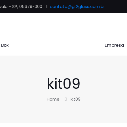
aulo - SP, 05379-000
contato@gr2glass.com.br
t Box
Empresa
kit09
Home
kit09